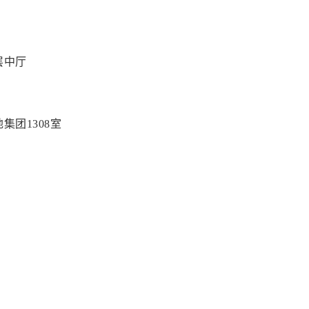
层中厅
集团1308室