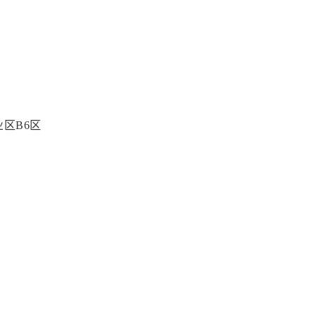
区B6区
号