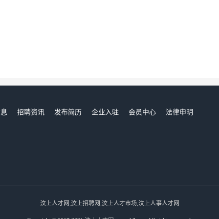
信息
招聘资讯
发布简历
企业入驻
会员中心
法律申明
们
汶上人才网,汶上招聘网,汶上人才市场,汶上人事人才网