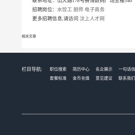
联系地址：山大路178号赛博数码广场五楼540
招聘岗位：
水饺工
厨师
电子商务
更多招聘信息,请访问
汶上人才网
相关文章
栏目导航:
职位搜索
简历中心
名企展示
一句话
套餐标准
金币充值
意见建议
联系我