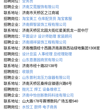
招聘岗位：
业务员
招聘企业：
济南艾霓服饰有限公司
联系地址：济南市天桥区之江商城
招聘岗位：
淘宝美工
仓库配货员
淘宝客服
招聘企业：
济南舜智装饰工程有限公司
联系地址：济南天桥区北园大街红星美凯龙一层中厅
招聘岗位：
平面设计
设计师助理
家装顾问
招聘企业：
济南靖祥装饰工程有限公司
联系地址：济南槐荫经十西路济南高铁西站绿地集团1308室
招聘岗位：
设计总监
人事经理
总经理助理
招聘企业：
山东恩惠园商贸有限公司
联系地址：济南市经十路22138号
招聘岗位：
收银员
招聘企业：
山东普利龙压力容器有限公司
联系地址：济南天桥区桑梓店镇德兴路6号
招聘岗位：
抛光工
焊工
设备维修工
招聘企业：
济南中怡创新数码科技有限公司
联系地址：山大路178号赛博数码广场五楼540
招聘岗位：
水饺工
厨师
电子商务