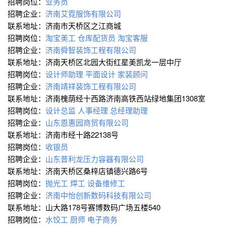
招聘岗位：
业务员
招聘企业：
济南艾霓服饰有限公司
联系地址：济南市天桥区之江商城
招聘岗位：
淘宝美工
仓库配货员
淘宝客服
招聘企业：
济南舜智装饰工程有限公司
联系地址：济南天桥区北园大街红星美凯龙一层中厅
招聘岗位：
设计师助理
平面设计
家装顾问
招聘企业：
济南靖祥装饰工程有限公司
联系地址：济南槐荫经十西路济南高铁西站绿地集团1308室
招聘岗位：
设计总监
人事经理
总经理助理
招聘企业：
山东恩惠园商贸有限公司
联系地址：济南市经十路22138号
招聘岗位：
收银员
招聘企业：
山东普利龙压力容器有限公司
联系地址：济南天桥区桑梓店镇德兴路6号
招聘岗位：
抛光工
焊工
设备维修工
招聘企业：
济南中怡创新数码科技有限公司
联系地址：山大路178号赛博数码广场五楼540
招聘岗位：
水饺工
厨师
电子商务