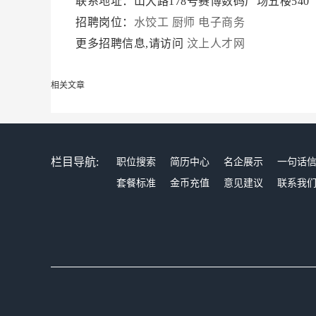
联系地址：山大路178号赛博数码广场五楼540
招聘岗位：
水饺工
厨师
电子商务
更多招聘信息,请访问
汶上人才网
相关文章
栏目导航:
职位搜索
简历中心
名企展示
一句话
套餐标准
金币充值
意见建议
联系我