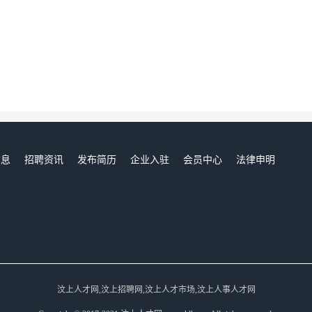
信息
招聘资讯
发布简历
企业入驻
会员中心
法律申明
们
汶上人才网,汶上招聘网,汶上人才市场,汶上人事人才网