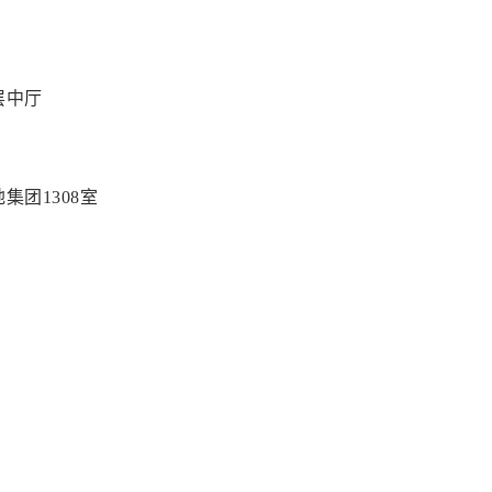
层中厅
集团1308室