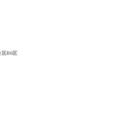
区B6区
号