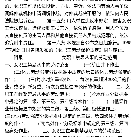
的，女职工可以依法投诉、举报、申诉，依法向劳动人事争议
调解仲裁机构申请调解仲裁，对仲裁裁决不服的，依法向人民
法院提起诉讼。 第十五条 用人单位违反本规定，侵害女职
工合法权益，造成女职工损害的，依法给予赔偿；用人单位及
其直接负责的主管人员和其他直接责任人员构成犯罪的，依法
追究刑事责任。 第十六条 本规定自公布之日起施行。1988
年7月21日国务院发布的《女职工劳动保护规定》同时废止。
附录： 女职工禁忌从事的劳动范围
一、女职工禁忌从事的劳动范围： (一)矿山井下作业；
(二)体力劳动强度分级标准中规定的第四级体力劳动强度的
作业； (三)每小时负重6次以上、每次负重超过20公斤的作
业，或者间断负重、每次负重超过25公斤的作业。 二、女
职工在经期禁忌从事的劳动范围： (一)冷水作业分级标准
中规定的第二级、第三级、第四级冷水作业； (二)低温作
业分级标准中规定的第二级、第三级、第四级低温作业；
(三)体力劳动强度分级标准中规定的第三级、第四级体力劳动强
度的作业； (四)高处作业分级标准中规定的第三级、第四
级高处作业。 三、女职工在孕期禁忌从事的劳动范围：