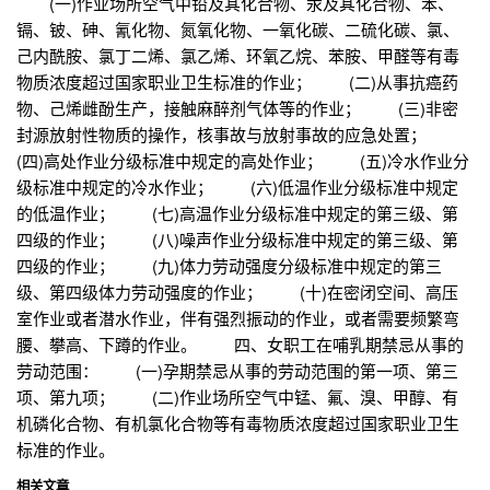
(一)作业场所空气中铅及其化合物、汞及其化合物、苯、
镉、铍、砷、氰化物、氮氧化物、一氧化碳、二硫化碳、氯、
己内酰胺、氯丁二烯、氯乙烯、环氧乙烷、苯胺、甲醛等有毒
物质浓度超过国家职业卫生标准的作业； (二)从事抗癌药
物、己烯雌酚生产，接触麻醉剂气体等的作业； (三)非密
封源放射性物质的操作，核事故与放射事故的应急处置；
(四)高处作业分级标准中规定的高处作业； (五)冷水作业分
级标准中规定的冷水作业； (六)低温作业分级标准中规定
的低温作业； (七)高温作业分级标准中规定的第三级、第
四级的作业； (八)噪声作业分级标准中规定的第三级、第
四级的作业； (九)体力劳动强度分级标准中规定的第三
级、第四级体力劳动强度的作业； (十)在密闭空间、高压
室作业或者潜水作业，伴有强烈振动的作业，或者需要频繁弯
腰、攀高、下蹲的作业。 四、女职工在哺乳期禁忌从事的
劳动范围： (一)孕期禁忌从事的劳动范围的第一项、第三
项、第九项； (二)作业场所空气中锰、氟、溴、甲醇、有
机磷化合物、有机氯化合物等有毒物质浓度超过国家职业卫生
标准的作业。
相关文章