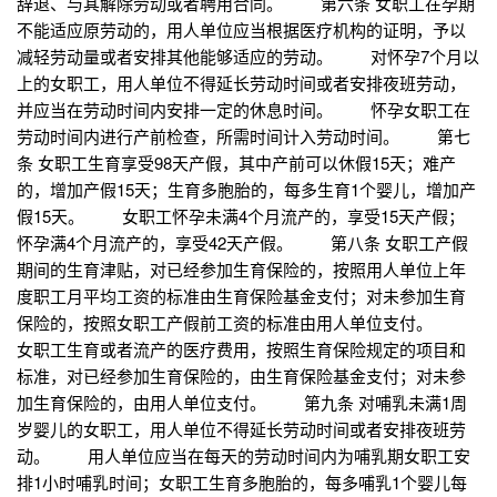
辞退、与其解除劳动或者聘用合同。 第六条 女职工在孕期
不能适应原劳动的，用人单位应当根据医疗机构的证明，予以
减轻劳动量或者安排其他能够适应的劳动。 对怀孕7个月以
上的女职工，用人单位不得延长劳动时间或者安排夜班劳动，
并应当在劳动时间内安排一定的休息时间。 怀孕女职工在
劳动时间内进行产前检查，所需时间计入劳动时间。 第七
条 女职工生育享受98天产假，其中产前可以休假15天；难产
的，增加产假15天；生育多胞胎的，每多生育1个婴儿，增加产
假15天。 女职工怀孕未满4个月流产的，享受15天产假；
怀孕满4个月流产的，享受42天产假。 第八条 女职工产假
期间的生育津贴，对已经参加生育保险的，按照用人单位上年
度职工月平均工资的标准由生育保险基金支付；对未参加生育
保险的，按照女职工产假前工资的标准由用人单位支付。
女职工生育或者流产的医疗费用，按照生育保险规定的项目和
标准，对已经参加生育保险的，由生育保险基金支付；对未参
加生育保险的，由用人单位支付。 第九条 对哺乳未满1周
岁婴儿的女职工，用人单位不得延长劳动时间或者安排夜班劳
动。 用人单位应当在每天的劳动时间内为哺乳期女职工安
排1小时哺乳时间；女职工生育多胞胎的，每多哺乳1个婴儿每